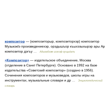
композитор
— (композиторыр, композиторхэр) композитор
МузыкэкIэ произведениехэр, орэдышъор къыхэзыхырэр ары Ар
композитор дэгъу …
Адыгабзэм изэхэф гущыIалъ
«Композитор»
— издательское объединение, Москва
(отделение в Санкт Петербурге). Основано в 1992 на базе
издательства «Советский композитор» (создано в 1956).
Сочинения композиторов и музыковедов, школы игры на
инструментах, музыкальные словари и др …
Энциклопедический
словарь