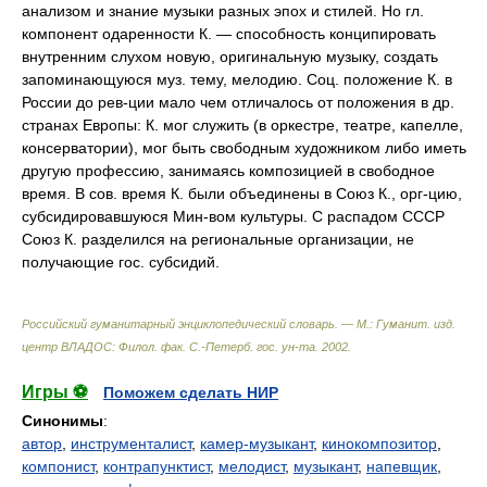
анализом и знание музыки разных эпох и стилей. Но гл.
компонент одаренности К. — способность конципировать
внутренним слухом новую, оригинальную музыку, создать
запоминающуюся муз. тему, мелодию. Соц. положение К. в
России до рев-ции мало чем отличалось от положения в др.
странах Европы: К. мог служить (в оркестре, театре, капелле,
консерватории), мог быть свободным художником либо иметь
другую профессию, занимаясь композицией в свободное
время. В сов. время К. были объединены в Союз К., орг-цию,
субсидировавшуюся Мин-вом культуры. С распадом СССР
Союз К. разделился на региональные организации, не
получающие гос. субсидий.
Российский гуманитарный энциклопедический словарь. — М.: Гуманит. изд.
центр ВЛАДОС: Филол. фак. С.-Петерб. гос. ун-та
.
2002
.
Игры ⚽
Поможем сделать НИР
Синонимы
:
автор
,
инструменталист
,
камер-музыкант
,
кинокомпозитор
,
компонист
,
контрапунктист
,
мелодист
,
музыкант
,
напевщик
,