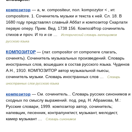
композитор
— а, м. compositeur, пол. kompozytor < , ит.
compositore. 1. Сочинитель музыки и текста к ней. Сл. 18. В
1680 году представлял славный Аббат и композитор Скарлати
первую оперу. Прим. Вед. 1738 156. КомпозИтор сочинитель
стихов и проч. И то и се …
Исторический словарь галлицизмов
русского языка
КОМПОЗИТОР
— (лат. compositor от componere слагать,
сочинять). Сочинитель музыкальных произведений. Словарь
иностранных слов, вошедших в состав русского языка. Чудинов
А.Н., 1910. КОМПОЗИТОР автор музыкальной пьесы,
сочинитель музыки. Словарь иностранных слов …
Словарь
иностранных слов русского языка
композитор
— См. сочинитель... Словарь русских синонимов и
сходных по смыслу выражений. под. ред. Н. Абрамова, М.:
Русские словари, 1999. композитор автор, сочинитель;
напевщик, песенник, контрапунктист, музыкант, мелодист,
камер музыкант …
Словарь синонимов